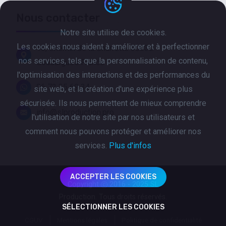
Nous contacter
Notre site utilise des cookies.
Les cookies nous aident à améliorer et à perfectionner
16, Chemin de la Charrette 30630
nos services, tels que la personnalisation de contenu,
Goudargues France
l'optimisation des interactions et des performances du
06 72 35 69 34
site web, et la création d'une expérience plus
sécurisée. Ils nous permettent de mieux comprendre
info@slproduction.pro
l'utilisation de notre site par nos utilisateurs et
comment nous pouvons protéger et améliorer nos
services.
Plus d'infos
ACCEPTER LES COOKIES
Copyright
2016 - 2025 SL
Production. Tous droits réservés.
SÉLECTIONNER LES COOKIES
CGUV
Mentions légales
Politique de confidentialité