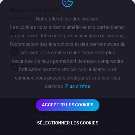
Nous contacter
Notre site utilise des cookies.
Les cookies nous aident à améliorer et à perfectionner
16, Chemin de la Charrette 30630
nos services, tels que la personnalisation de contenu,
Goudargues France
l'optimisation des interactions et des performances du
06 72 35 69 34
site web, et la création d'une expérience plus
sécurisée. Ils nous permettent de mieux comprendre
info@slproduction.pro
l'utilisation de notre site par nos utilisateurs et
comment nous pouvons protéger et améliorer nos
services.
Plus d'infos
ACCEPTER LES COOKIES
Copyright
2016 - 2025 SL
Production. Tous droits réservés.
SÉLECTIONNER LES COOKIES
CGUV
Mentions légales
Politique de confidentialité