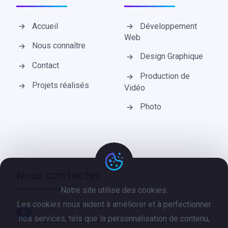
Accueil
Développement
Web
Nous connaître
Design Graphique
Contact
Production de
Projets réalisés
Vidéo
Photo
Nous contacter
Notre site utilise des cookies.
Les cookies nous aident à améliorer et à perfectionner
16, Chemin de la Charrette 30630
nos services, tels que la personnalisation de contenu,
Goudargues France